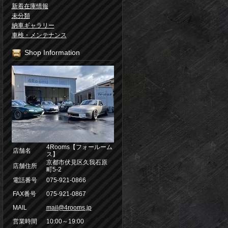
新着在庫情報
未分類
納車ギャラリー
車検・メンテナンス
Shop Information
4Rooms【フォールーム
店舗名
ス】
京都市伏見区久我石原
店舗住所
町5-2
電話番号
075-921-0866
FAX番号
075-921-0867
MAIL
mail@4rooms.jp
営業時間
10:00～19:00