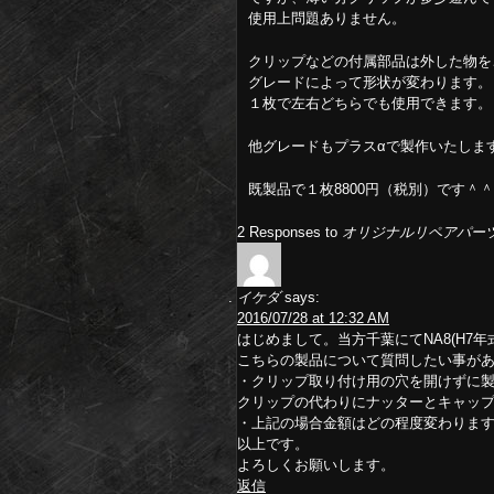
使用上問題ありません。
クリップなどの付属部品は外した物を
グレードによって形状が変わります。
１枚で左右どちらでも使用できます。
他グレードもプラスαで製作いたしま
既製品で１枚8800円（税別）です＾＾
2 Responses to
オリジナルリペアパー
イケダ
says:
2016/07/28 at 12:32 AM
はじめまして。当方千葉にてNA8(H7
こちらの製品について質問したい事が
・クリップ取り付け用の穴を開けずに
クリップの代わりにナッターとキャッ
・上記の場合金額はどの程度変わりま
以上です。
よろしくお願いします。
返信