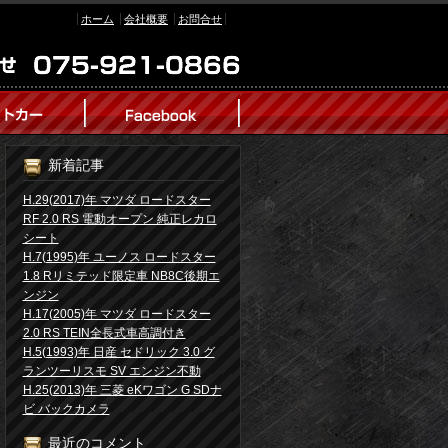
ホーム
会社概要
お問合せ
新着記事
H.29(2017)年 マツダ ロードスター
RF 2.0 RS 電動オープン 純正レカロ
シート
H.7(1995)年 ユーノス ロードスター
1.8 Rリミテッド限定車 NB8C後期エ
ンジン
H.17(2005)年 マツダ ロードスター
2.0 RS TEIN全長式車高調付き
H.5(1993)年 日産 セドリック 3.0 グ
ランツーリスモ SV エンジン不動
H.25(2013)年 三菱 eKワゴン G SDナ
ビ バックカメラ
最近のコメント