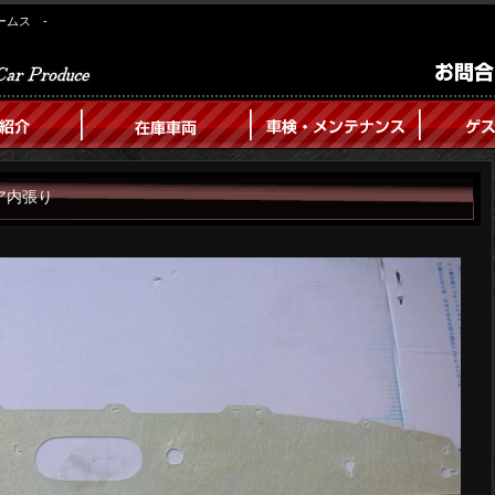
ームス -
ア内張り