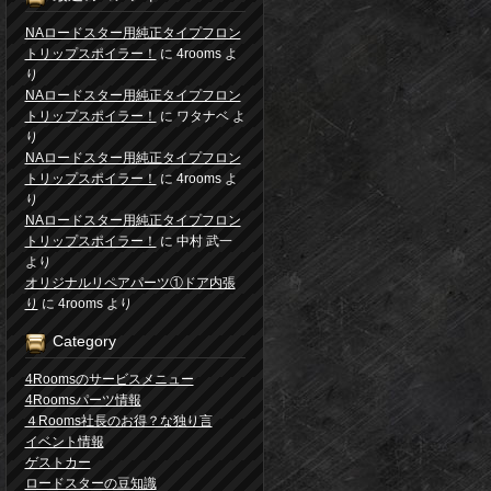
NAロードスター用純正タイプフロン
トリップスポイラー！
に
4rooms
よ
り
NAロードスター用純正タイプフロン
トリップスポイラー！
に
ワタナベ
よ
り
NAロードスター用純正タイプフロン
トリップスポイラー！
に
4rooms
よ
り
NAロードスター用純正タイプフロン
トリップスポイラー！
に
中村 武一
より
オリジナルリペアパーツ①ドア内張
り
に
4rooms
より
Category
4Roomsのサービスメニュー
4Roomsパーツ情報
４Rooms社長のお得？な独り言
イベント情報
ゲストカー
ロードスターの豆知識