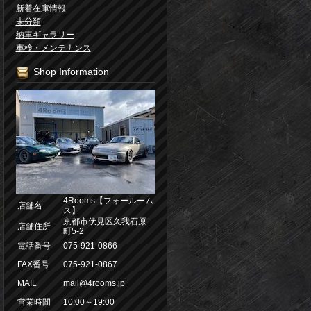
新着在庫情報
未分類
納車ギャラリー
車検・メンテナンス
Shop Information
4Rooms【フォールーム
店舗名
ス】
京都市伏見区久我石原
店舗住所
町5-2
電話番号
075-921-0866
FAX番号
075-921-0867
MAIL
mail@4rooms.jp
営業時間
10:00～19:00