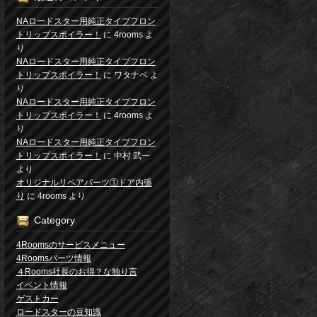
NAロードスター用純正タイプフロン
トリップスポイラー！
に
4rooms
よ
り
NAロードスター用純正タイプフロン
トリップスポイラー！
に
ワタナベ
よ
り
NAロードスター用純正タイプフロン
トリップスポイラー！
に
4rooms
よ
り
NAロードスター用純正タイプフロン
トリップスポイラー！
に
中村 武一
より
オリジナルリペアパーツ①ドア内張
り
に
4rooms
より
Category
4Roomsのサービスメニュー
4Roomsパーツ情報
４Rooms社長のお得？な独り言
イベント情報
ゲストカー
ロードスターの豆知識