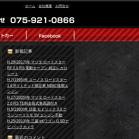
ホーム
会社概要
お問合せ
新着記事
H.29(2017)年 マツダ ロードスター
RF 2.0 RS 電動オープン 純正レカロ
シート
H.7(1995)年 ユーノス ロードスター
1.8 Rリミテッド限定車 NB8C後期エ
ンジン
H.17(2005)年 マツダ ロードスター
2.0 RS TEIN全長式車高調付き
H.5(1993)年 日産 セドリック 3.0 グ
ランツーリスモ SV エンジン不動
H.25(2013)年 三菱 eKワゴン G SDナ
ビ バックカメラ
最近のコメント