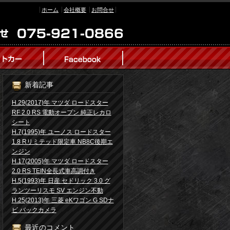
ホーム
会社概要
お問合せ
新着記事
H.29(2017)年 マツダ ロードスター
RF 2.0 RS 電動オープン 純正レカロ
シート
H.7(1995)年 ユーノス ロードスター
1.8 Rリミテッド限定車 NB8C後期エ
ンジン
H.17(2005)年 マツダ ロードスター
2.0 RS TEIN全長式車高調付き
H.5(1993)年 日産 セドリック 3.0 グ
ランツーリスモ SV エンジン不動
H.25(2013)年 三菱 eKワゴン G SDナ
ビ バックカメラ
最近のコメント