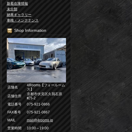
新着在庫情報
未分類
納車ギャラリー
車検・メンテナンス
Shop Information
4Rooms【フォールーム
店舗名
ス】
京都市伏見区久我石原
店舗住所
町5-2
電話番号
075-921-0866
FAX番号
075-921-0867
MAIL
mail@4rooms.jp
営業時間
10:00～19:00