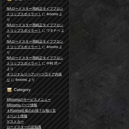
NAロードスター用純正タイプフロン
トリップスポイラー！
に
4rooms
よ
り
NAロードスター用純正タイプフロン
トリップスポイラー！
に
ワタナベ
よ
り
NAロードスター用純正タイプフロン
トリップスポイラー！
に
4rooms
よ
り
NAロードスター用純正タイプフロン
トリップスポイラー！
に
中村 武一
より
オリジナルリペアパーツ①ドア内張
り
に
4rooms
より
Category
4Roomsのサービスメニュー
4Roomsパーツ情報
４Rooms社長のお得？な独り言
イベント情報
ゲストカー
ロードスターの豆知識