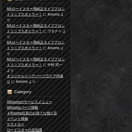
NAロードスター用純正タイプフロン
トリップスポイラー！
に
4rooms
よ
り
NAロードスター用純正タイプフロン
トリップスポイラー！
に
ワタナベ
よ
り
NAロードスター用純正タイプフロン
トリップスポイラー！
に
4rooms
よ
り
NAロードスター用純正タイプフロン
トリップスポイラー！
に
中村 武一
より
オリジナルリペアパーツ①ドア内張
り
に
4rooms
より
Category
4Roomsのサービスメニュー
4Roomsパーツ情報
４Rooms社長のお得？な独り言
イベント情報
ゲストカー
ロードスターの豆知識