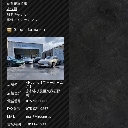
新着在庫情報
未分類
納車ギャラリー
車検・メンテナンス
Shop Information
4Rooms【フォールーム
店舗名
ス】
京都市伏見区久我石原
店舗住所
町5-2
電話番号
075-921-0866
FAX番号
075-921-0867
MAIL
mail@4rooms.jp
営業時間
10:00～19:00