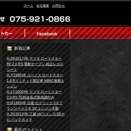
ホーム
会社概要
お問合せ
新着記事
H.29(2017)年 マツダ ロードスター
RF 2.0 RS 電動オープン 純正レカロ
シート
H.7(1995)年 ユーノス ロードスター
1.8 Rリミテッド限定車 NB8C後期エ
ンジン
H.17(2005)年 マツダ ロードスター
2.0 RS TEIN全長式車高調付き
H.5(1993)年 日産 セドリック 3.0 グ
ランツーリスモ SV エンジン不動
H.25(2013)年 三菱 eKワゴン G SDナ
ビ バックカメラ
最近のコメント