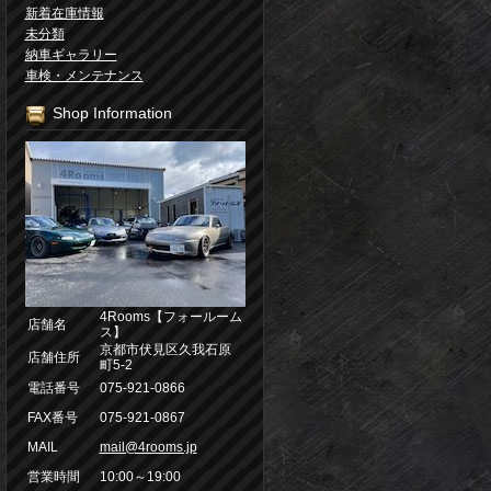
新着在庫情報
未分類
納車ギャラリー
車検・メンテナンス
Shop Information
4Rooms【フォールーム
店舗名
ス】
京都市伏見区久我石原
店舗住所
町5-2
電話番号
075-921-0866
FAX番号
075-921-0867
MAIL
mail@4rooms.jp
営業時間
10:00～19:00