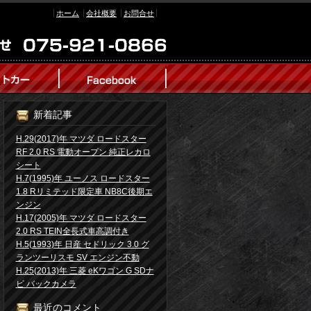
ホーム
会社概要
お問合せ
新着記事
H.29(2017)年 マツダ ロードスター
RF 2.0 RS 電動オープン 純正レカロ
シート
H.7(1995)年 ユーノス ロードスター
1.8 Rリミテッド限定車 NB8C後期エ
ンジン
H.17(2005)年 マツダ ロードスター
2.0 RS TEIN全長式車高調付き
H.5(1993)年 日産 セドリック 3.0 グ
ランツーリスモ SV エンジン不動
H.25(2013)年 三菱 eKワゴン G SDナ
ビ バックカメラ
最近のコメント