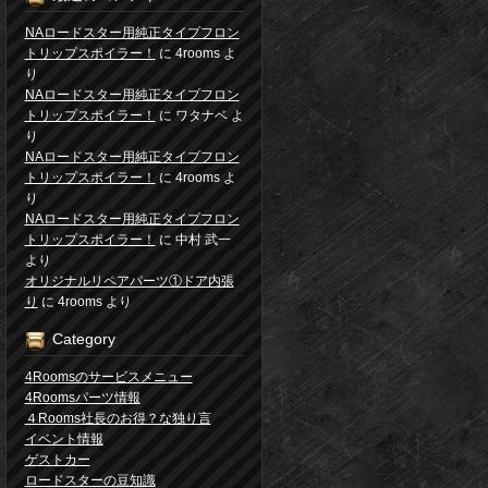
NAロードスター用純正タイプフロン
トリップスポイラー！
に
4rooms
よ
り
NAロードスター用純正タイプフロン
トリップスポイラー！
に
ワタナベ
よ
り
NAロードスター用純正タイプフロン
トリップスポイラー！
に
4rooms
よ
り
NAロードスター用純正タイプフロン
トリップスポイラー！
に
中村 武一
より
オリジナルリペアパーツ①ドア内張
り
に
4rooms
より
Category
4Roomsのサービスメニュー
4Roomsパーツ情報
４Rooms社長のお得？な独り言
イベント情報
ゲストカー
ロードスターの豆知識